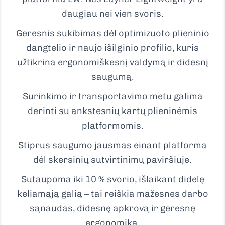
daugiau nei vien svoris.
Geresnis sukibimas dėl optimizuoto plieninio
dangtelio ir naujo išilginio profilio, kuris
užtikrina ergonomiškesnį valdymą ir didesnį
saugumą.
Surinkimo ir transportavimo metu galima
derinti su ankstesnių kartų plieninėmis
platformomis.
Stiprus saugumo jausmas einant platforma
dėl skersinių sutvirtinimų paviršiuje.
Sutaupoma iki 10 % svorio, išlaikant didelę
keliamąją galią – tai reiškia mažesnes darbo
sąnaudas, didesnę apkrovą ir geresnę
ergonomiką.