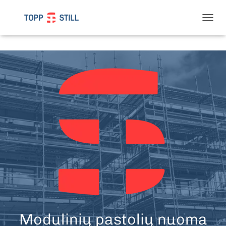
T
O
G
G
L
E
N
A
V
I
G
A
T
I
O
N
Modulinių pastolių nuoma