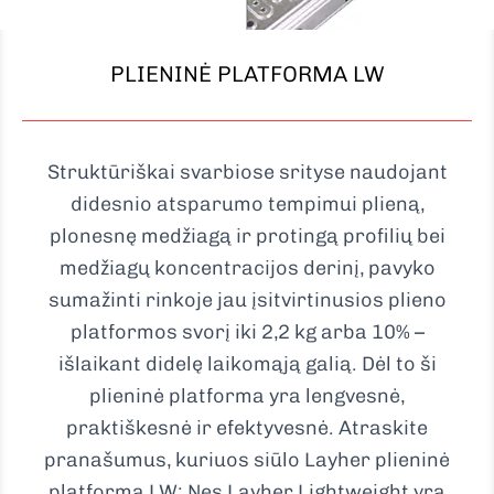
PLIENINĖ PLATFORMA LW
Struktūriškai svarbiose srityse naudojant
didesnio atsparumo tempimui plieną,
plonesnę medžiagą ir protingą profilių bei
medžiagų koncentracijos derinį, pavyko
sumažinti rinkoje jau įsitvirtinusios plieno
platformos svorį iki 2,2 kg arba 10% –
išlaikant didelę laikomąją galią. Dėl to ši
plieninė platforma yra lengvesnė,
praktiškesnė ir efektyvesnė. Atraskite
pranašumus, kuriuos siūlo Layher plieninė
platforma LW: Nes Layher Lightweight yra