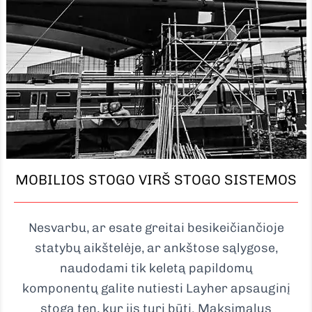
MOBILIOS STOGO VIRŠ STOGO SISTEMOS
Nesvarbu, ar esate greitai besikeičiančioje
statybų aikštelėje, ar ankštose sąlygose,
naudodami tik keletą papildomų
komponentų galite nutiesti Layher apsauginį
stogą ten, kur jis turi būti. Maksimalus