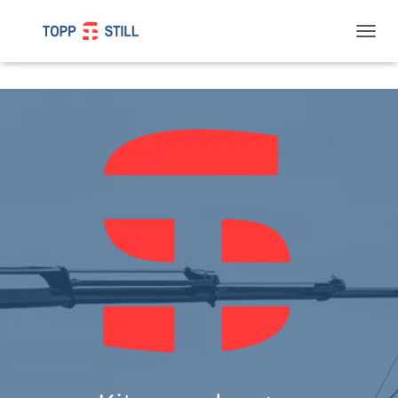
T
O
G
G
L
E
N
A
V
I
G
A
T
I
O
N