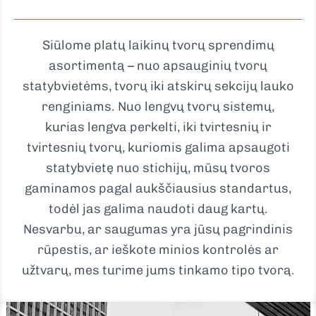
Siūlome platų laikinų tvorų sprendimų
asortimentą – nuo ​​apsauginių tvorų
statybvietėms, tvorų iki atskirų sekcijų lauko
renginiams. Nuo lengvų tvorų sistemų,
kurias lengva perkelti, iki tvirtesnių ir
tvirtesnių tvorų, kuriomis galima apsaugoti
statybvietę nuo stichijų, mūsų tvoros
gaminamos pagal aukščiausius standartus,
todėl jas galima naudoti daug kartų.
Nesvarbu, ar saugumas yra jūsų pagrindinis
rūpestis, ar ieškote minios kontrolės ar
užtvarų, mes turime jums tinkamo tipo tvorą.