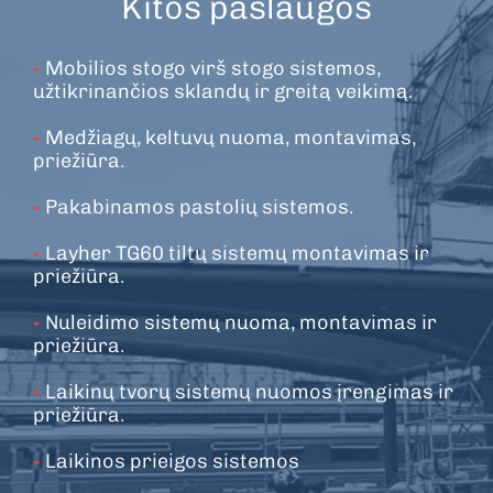
Kitos paslaugos
-
Mobilios stogo virš stogo sistemos,
užtikrinančios sklandų ir greitą veikimą.
-
Medžiagų, keltuvų nuoma, montavimas,
priežiūra.
-
Pakabinamos pastolių sistemos.
-
Layher TG60 tiltų sistemų montavimas ir
priežiūra.
-
Nuleidimo sistemų nuoma, montavimas ir
priežiūra.
-
Laikinų tvorų sistemų nuomos įrengimas ir
priežiūra.
-
Laikinos prieigos sistemos