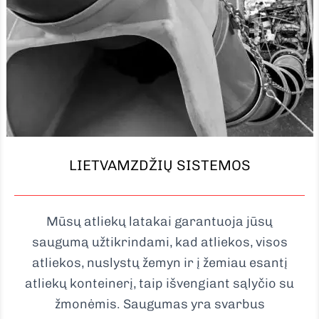
LIETVAMZDŽIŲ SISTEMOS
Mūsų atliekų latakai garantuoja jūsų
saugumą užtikrindami, kad atliekos, visos
atliekos, nuslystų žemyn ir į žemiau esantį
atliekų konteinerį, taip išvengiant sąlyčio su
žmonėmis. Saugumas yra svarbus