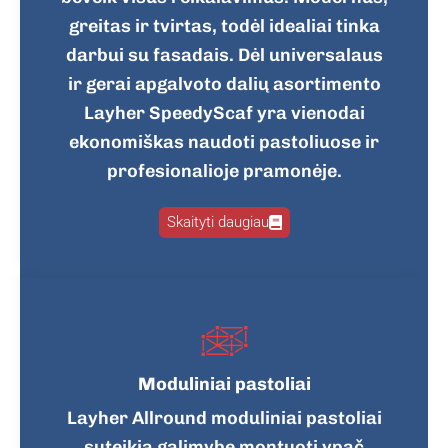
greitas ir tvirtas, todėl idealiai tinka
darbui su fasadais. Dėl universalaus
ir gerai apgalvoto dalių asortimento
Layher SpeedyScaf yra vienodai
ekonomiškas naudoti pastoliuose ir
profesionalioje pramonėje.
Skaityti daugiau
Moduliniai pastoliai
Layher Allround moduliniai pastoliai
suteikia galimybę montuoti ypač