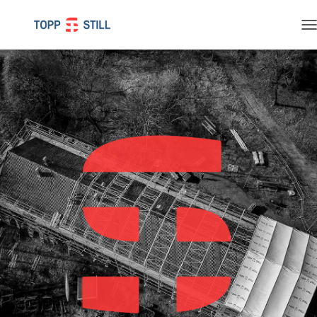
T
O
G
G
L
E
N
A
V
I
G
A
T
I
O
N