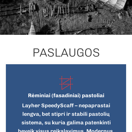
PASLAUGOS
Rėminiai (fasadiniai) pastoliai
Layher SpeedyScaff – nepaprastai
lengva, bet stipri ir stabili pastolių
sistema, su kuria galima patenkinti
beveik visus reikalavimus. Modernus,