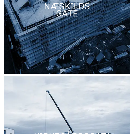
NÆSKILDS
GATE