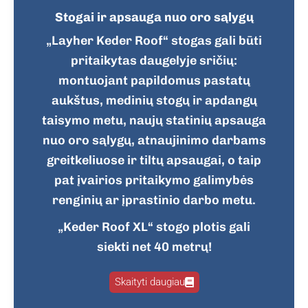
Stogai ir apsauga nuo oro sąlygų
„Layher Keder Roof“ stogas gali būti
pritaikytas daugelyje sričių:
montuojant papildomus pastatų
aukštus, medinių stogų ir apdangų
taisymo metu, naujų statinių apsauga
nuo oro sąlygų, atnaujinimo darbams
greitkeliuose ir tiltų apsaugai, o taip
pat įvairios pritaikymo galimybės
renginių ar įprastinio darbo metu.
„Keder Roof XL“ stogo plotis gali
siekti net 40 metrų!
Skaityti daugiau