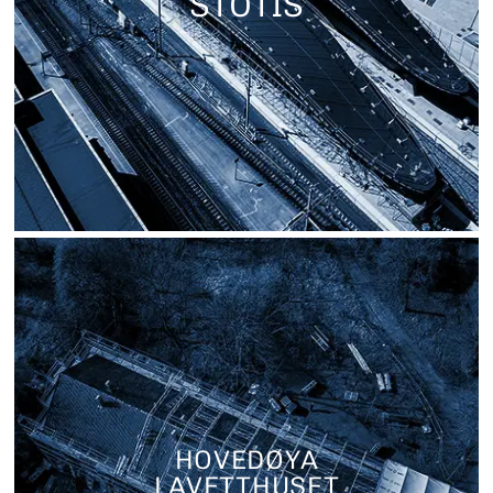
STOTIS
HOVEDØYA
LAVETTHUSET