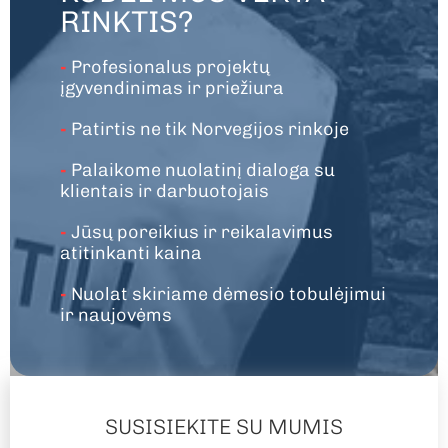
RINKTIS?
-
Profesionalus projektų
įgyvendinimas ir priežiura
-
Patirtis ne tik Norvegijos rinkoje
-
Palaikome nuolatinį dialoga su
klientais ir darbuotojais
-
Jūsų poreikius ir reikalavimus
atitinkanti kaina
-
Nuolat skiriame dėmesio tobulėjimui
ir naujovėms
SUSISIEKITE SU MUMIS