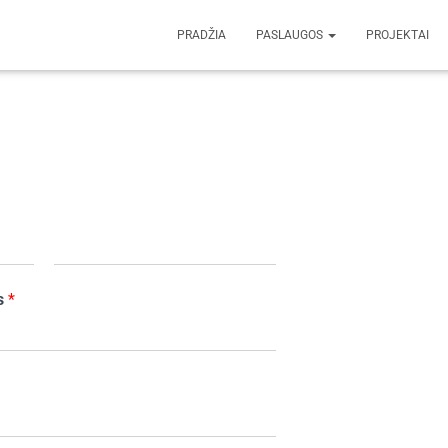
PRADŽIA
PASLAUGOS
PROJEKTAI
L
a
as
*
s
t