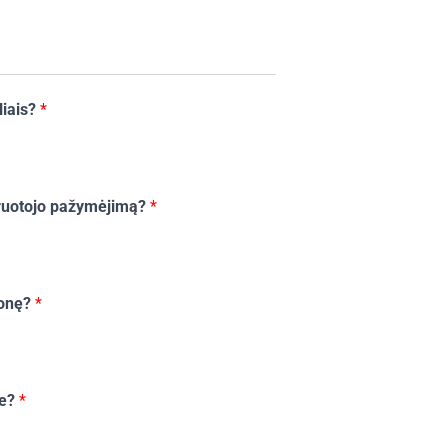
liais?
*
airuotojo pažymėjimą?
*
monę?
*
te?
*