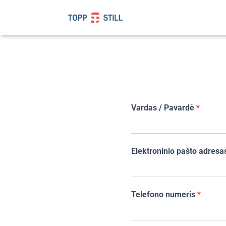
Vardas / Pavardė
*
F
i
Elektroninio pašto adres
r
s
t
Telefono numeris
*