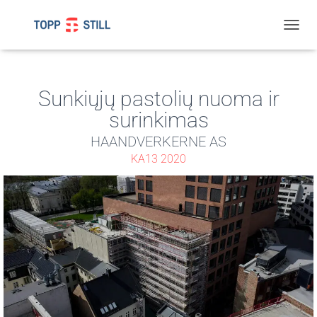
T
O
G
G
L
Sunkiųjų pastolių nuoma ir
E
surinkimas
N
A
HAANDVERKERNE AS
V
I
KA13 2020
G
A
T
I
O
N