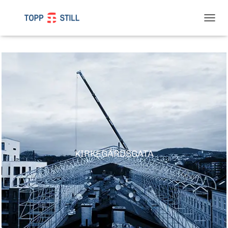
T
O
G
G
L
E
N
A
V
I
G
A
T
I
KIRKEGÅRDSGATA
O
N