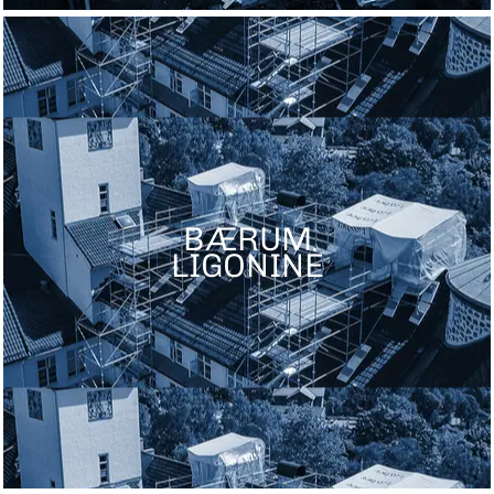
BÆRUM
LIGONINĖ